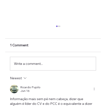
1 Comment
Write a comment...
Newest
Novas câmeras nas estradas da
Carolina do Norte: o que as famílias
Ricardo Pupilo
Jun 16
imigrantes precisam saber
Informação mais sem pé nem cabeça, dizer que 
alguém é líder do CV e do PCC é o equivalente a dizer 