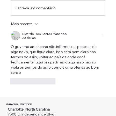
Escreva um comentário
Mais recente
3 vagas abertas de Estágio Remunerado
na EMBRACE para Estudantes do CPCC
Ricardo Dos Santos Mancebo
20 de jan.
O governo americano não informou as pessoas de 
algo novo, que fique claro, isso está bem claro nos 
termos do asilo, voltar ao país de onde você 
teoricamente fugiu pra pedir asilo aqui, isso não só 
viola os termos do asilo como é uma ofensa ao bom 
senso 
Curtir
Responder
EMBRACE ALL LATINO VOICES
Charlotte, North Carolina
7508 E. Independence Blvd